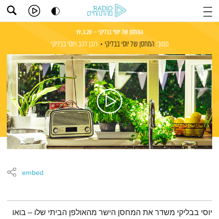
המחסן של יוסי בבליקי – 19.3.20
מתוך:
המחסן של יוסי בבליקי
רובן להב
ויוסי בבליקי
embed
תמצית הפודקאסט
יוסי בבליקי משדר את המחסן הישר מהאולפן הביתי שלו – בואו