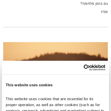
גם בזמן מלחמה?
אודיו
This website uses cookies
This website uses cookies that are essential for its 
אינטימיות
proper operation, as well as other cookies (such as for 
המניע
אלון נוימן
analysis, research, advertising and marketing) subject to 