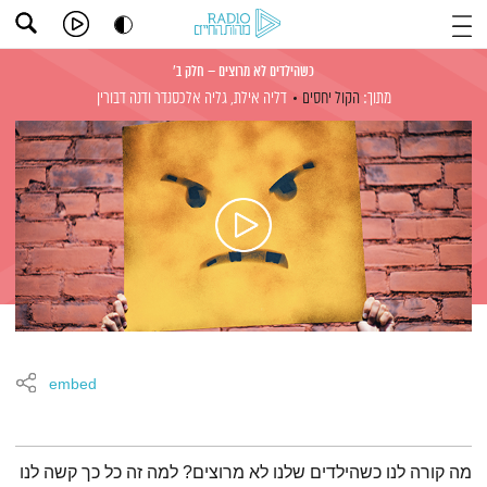
כשהילדים לא מרוצים – חלק ב'
מתוך:
הקול יחסים
דליה אילת,
גליה אלכסנדר
ודנה דבורין
embed
תמצית הפודקאסט
מה קורה לנו כשהילדים שלנו לא מרוצים? למה זה כל כך קשה לנו