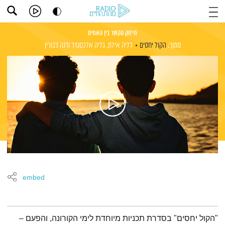
חיזוק הקשר בין האחים
מתוך:
הקול יחסים
דליה אילת,
גליה אלכסנדר
ודנה דבורין
embed
תמצית הפודקאסט
"הקול יחסים" בסדרת תכניות מיוחדת לימי הקורונה, והפעם –