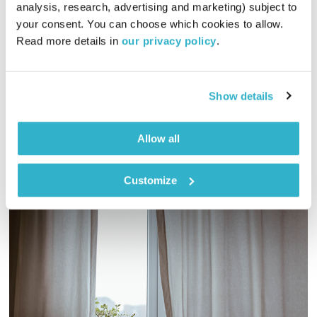
התעוררות
גליה גלעדי
analysis, research, advertising and marketing) subject to 
your consent. You can choose which cookies to allow. 
01:27:04
22.11.22
Read more details in 
our privacy policy
.
גליה גלעדי מזמינה אתכם להתעורר יחדיו בכל בוקר, עם מוזיקה
מעולה בעריכתה ובהגשתה
Show details
אודיו
Allow all
Customize