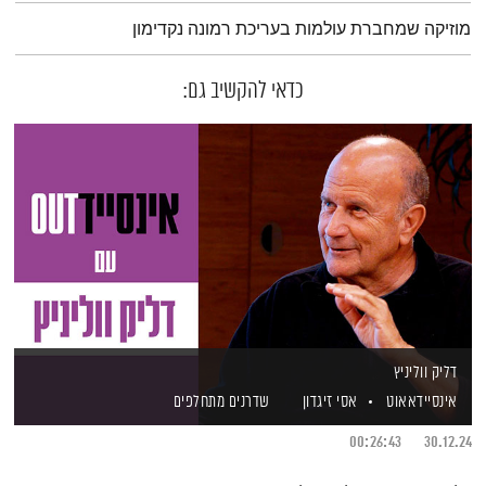
תמצית הפודקאסט
מוזיקה שמחברת עולמות בעריכת רמונה נקדימון
כדאי להקשיב גם:
דליק ווליניץ
אינסיידאאוט
אסי זיגדון
שדרנים מתחלפים
00:26:43
30.12.24