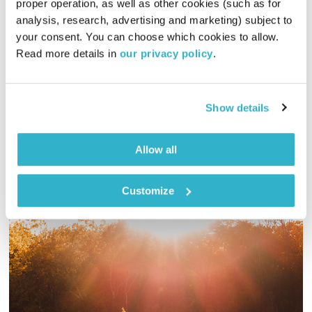
proper operation, as well as other cookies (such as for 
תכניות וקטעים נבחרים
שדרנים מתחלפים
analysis, research, advertising and marketing) subject to 
your consent. You can choose which cookies to allow. 
02:00:23
07.12.14
Read more details in 
our privacy policy
.
מיכל גפן בשעתיים של מפגש אמת עם המוזיקאי אהוד בנאי –
הקונפליקטים, הגיטרה, הגעגוע , בריטני ספירס וכל מה שביניהם.
וכמובן, הרבה מוסיקה.
Show details
אודיו
Allow all
Customize