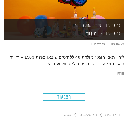
פה זה טוב – שירים שחוגגים 40!
פה זה טוב
לירון תאני
01:29:28
08.06.23
לירון תאני חוגג יומולדת 40 ללהיטים שיצאו בשנת 1983 – דיוויד
בואי, סוזי אנד דה בנשיז, בילי ג'ואל ועוד ועוד
אודיו
הצג עוד
דף הבית
הגוטליבים
כסא