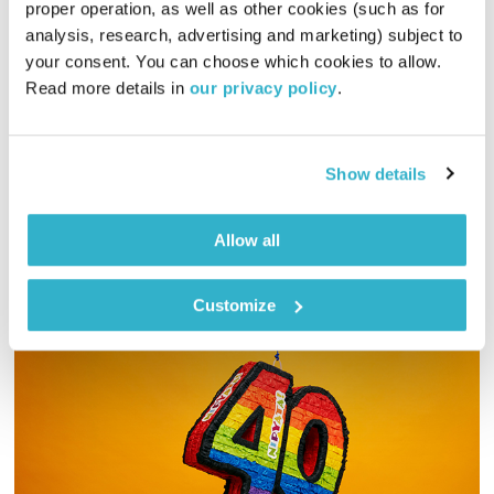
proper operation, as well as other cookies (such as for 
הדיבור של אליוט – 5.7.21
analysis, research, advertising and marketing) subject to 
הדיבור של אליוט
אליוט
your consent. You can choose which cookies to allow. 
Read more details in 
our privacy policy
.
01:58:49
05.07.21
אליוט עורכת ומגישה שעתיים עם מיטב המוזיקה המקומית הטרייה
והמשובחת. וגם – עדי שחם מתארחת לשיחה וסשן לייב באולפן
Show details
אודיו
Allow all
Customize