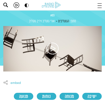
כסא
מתוך:
הגוטליבים
אורי גוטליב
ויריב גוטליב
embed
ישיבה
מנוחה
נוחות
תנועה