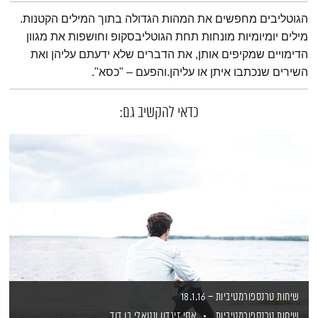
תמצית הפודקאסט
הגוטליבים מחפשים את המהות הגדולה בתוך המילים הקטנות.
מילים יומיומיות מונחות תחת הגוטליבסקופ וחושפות את מגוון
הדימויים שמקיפים אותן, את הדברים שלא ידעתם עליהן ואת
השירים שנכתבו איתן או עליהן.והפעם – "כסא".
כדאי להקשיב גם:
שיחות טרנספורמטיביות – 18.1.16
שיחות טרנספורמטיביות
אסי זיגדון
ונטאלי בן דוד