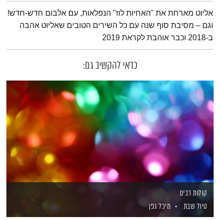
תמצית הפודקאסט
אליוט מארחת את "האחיות לוז" הנפלאות, עם אלבום חדש-חדש!
וגם – מסיבת סוף שנה עם כל השירים הטובים שאליוט אהבה
ב-2018 וכבר אוהבת לקראת 2019
כדאי להקשיב גם:
קולות רבים
טיול שבת
מיכל גפן