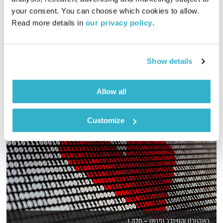
01:00:14
25.06.19
your consent. You can choose which cookies to allow. 
Read more details in 
our privacy policy
.
מוזיקה מעולה בעריכתה ובהגשתה של גלית גורא-עיני
אודיו
Show details
Allow all
Customize
כשהוורט והטינדר נפגשו – חלק 1