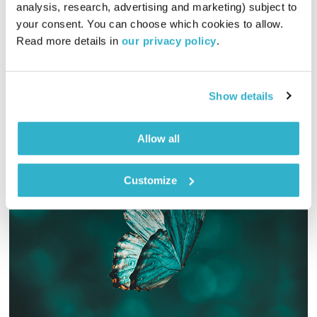
כל יום מחדש
אמיר פרי
analysis, research, advertising and marketing) subject to 
your consent. You can choose which cookies to allow. 
00:55:10
17.03.19
Read more details in 
our privacy policy
.
שעה של מוזיקה מעולה להתעורר איתה, בעריכת ובהגשת אמיר פרי
אודיו
Show details
Allow all
Customize