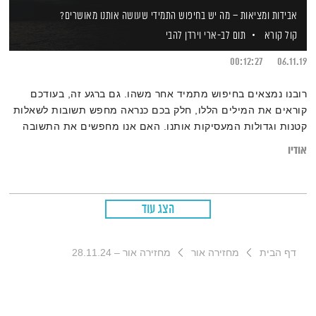
אבידות ומציאות – מה יש בחיפוש התמידי שעושה אותנו מאושרים?
קול קורא
תום לב-ארי
וירדן להבי
00:12:27
06.11.19
רובנו נמצאים בחיפוש מתמיד אחר משהו. גם ברגע זה, בעודכם
קוראים את המילים הללו, חלק בכם כנראה מחפש תשובות לשאלות
קטנות וגדולות המעסיקות אותנו. האם אנו מחפשים את התשובה
בלבד, או שאנו מפיקים תועלת מעצם שאילת השאלות? ומדוע
אודיו
דווקא המסע אל התשובה, אטרקטיבי ומסקרן לעיתים לפחות כמו
התשובה עצמה?
הצג עוד
דף הבית
מחזירה אור
מחזירה אור – 28.11.24