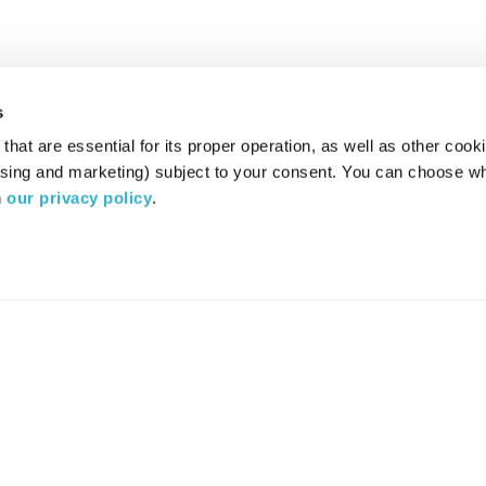
s
hat are essential for its proper operation, as well as other cooki
ising and marketing) subject to your consent. You can choose wh
 
our privacy policy
.
רדיו מהות החיים משדר ב:
ערוץ 87
YES
סלקום
TV
TUNE IN