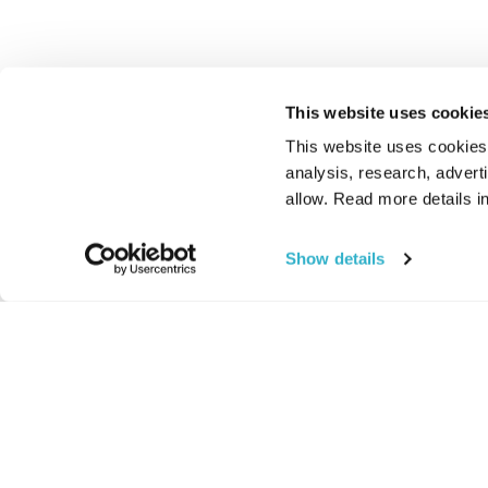
This website uses cookie
This website uses cookies t
analysis, research, advert
allow. Read more details in
Show details