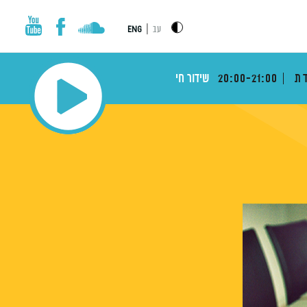
|
עב
ENG
דת
20:00-21:00
שידור חי