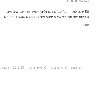
01:59:59
26.02.26
50 שנה לאחד הלייבלים הגדולים! אמיר פרי עם שעתיים
שלמות של המיטב של המיטב של Rough Trade Records
אודיו
דף הבית
איש ציפור
איש ציפור – 28.2.19 – תכנית סיום