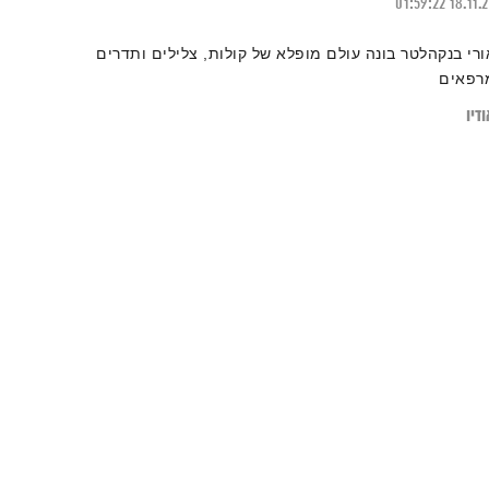
01:59:22
18.11.
ורי בנקהלטר בונה עולם מופלא של קולות, צלילים ותדרים
רפאים
דיו