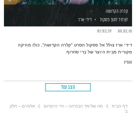
קלרה הקדושה
לצלול לתוך פסקול
דידי ארז
01:02:39
08.02.18
דידי ארז צולל אל פסקול הסרט "קלרה הקדושה", כולו מוזיקה
מקורית מבית היוצר של ברי סחרוף.
אודיו
הצג עוד
דף הבית
מה שלימד הבודהה – חיי היומיום
אלוהים – חלק
ב'