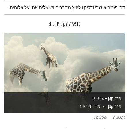
תמצית הפודקאסט
דר' נעמה אושרי ודליק ווליניץ מדברים ושואלים את ועל אלוהים.
כדאי להקשיב גם:
עולם קטן – 21.8.16
עולם קטן
אורי בנקהלטר
01:57:46
21.08.16