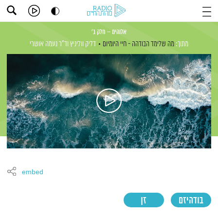
אלוהים – חלק ב'
מתוך:
מה שלימד הבודהה - חיי היומיום
דליק ווליניץ
וד"ר נעמה אושרי
embed
בודהיזם
זן