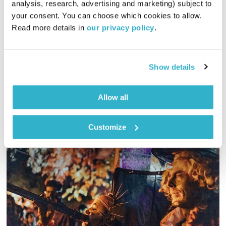
analysis, research, advertising and marketing) subject to 
כל יום מחדש – 10.4.19
your consent. You can choose which cookies to allow. 
כל יום מחדש
אמיר פרי
Read more details in 
our privacy policy
.
00:56:47
10.04.19
שעה של מוזיקה מעולה להתעורר איתה, בעריכת ובהגשת אמיר פרי
Show details
אודיו
Allow all
Customize