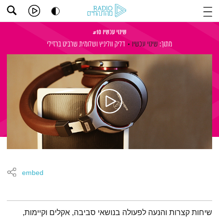
שינוי עכשיו #10
מתוך:
שינוי עכשיו
דליק ווליניץ
ושלומית שרביט ברזילי
embed
תמצית הפודקאסט
שיחות קצרות והנעה לפעולה בנושאי סביבה, אקלים וקיימות,