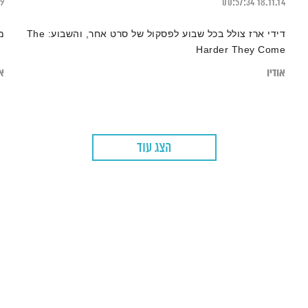
19
00:57:34
18.11.14
דידי ארז צולל בכל שבוע לפסקול של סרט אחר, והשבוע: The
מ
Harder They Come
אודיו
או
הצג עוד