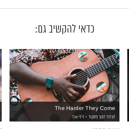
כדאי להקשיב גם:
The Harder They Come
לצלול לתוך פסקול
דידי ארז