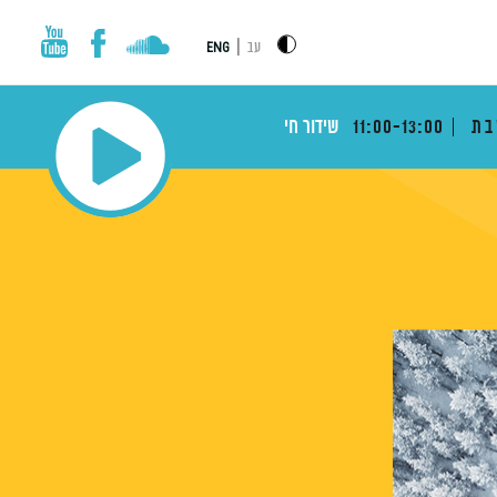
|
עב
ENG
בת
11:00-13:00
שידור חי