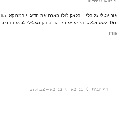
01:55:33
16.05.20
אוריינטלי גלובלי – בלאק לולו מארח את הדיג'יי המרוקאי Ba
Dre, לסט אלקטרוני יפייפה גדוש ובוהק מצלילי לבנט זוהרים
אודיו
דף הבית
בני בא
בני בא – 27.4.22