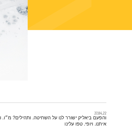
27.04.22
תמצית הפודקאסט
והפעם ביאליק ישורר לנו על השחיטה. ותהילים? מ״ו. 
איתנו. ויופי. טפו עלינו