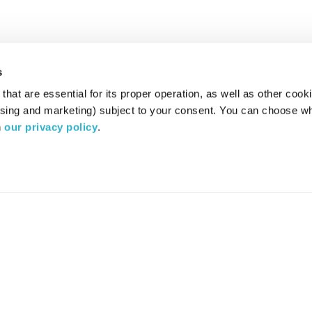
s
hat are essential for its proper operation, as well as other cooki
ising and marketing) subject to your consent. You can choose wh
 
our privacy policy
.
רדיו מהות החיים משדר ב:
ערוץ 87
YES
סלקום
TV
TUNE IN