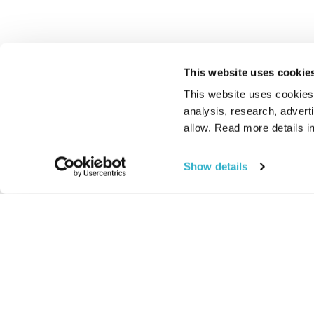
This website uses cookie
This website uses cookies t
analysis, research, advert
allow. Read more details in
Show details