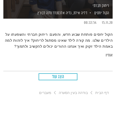
ריחוק חברתי
הקול יחסים
דליה אילת,
גליה אלכסנדר
ודנה דבורין
00:32:54
15.11.20
הקול יחסים פותחת שבוע חדש, והפעם: ריחוק חברתי והשפעתו על
הילדים שלנו. מה קורה לילד שאינו מסתגל לריחוק? איך לזהות למה
באמת הילד זקוק ואיך אנחנו ההורים יכולים להקשיב ולתמוך?
אודיו
הצג עוד
דף הבית
בודהה בעין הסערה
מעברים