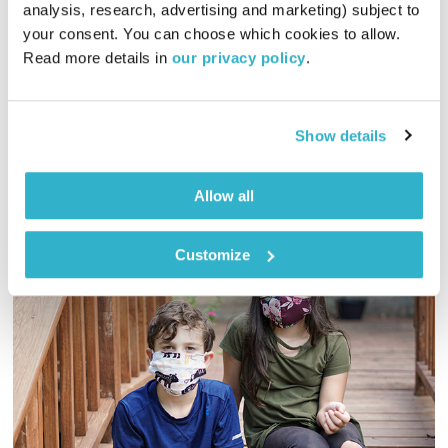
analysis, research, advertising and marketing) subject to 
01:57:45
27.07.21
your consent. You can choose which cookies to allow. 
Read more details in 
our privacy policy
.
אליוט עורכת ומגישה שעתיים עם מיטב המוזיקה המקומית הטרייה
והמשובחת, והפעם – רונה קינן באולפן עם שני אלבומים חדשים!
אודיו
Show details
Allow all
Customize