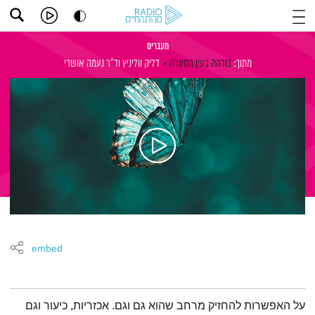
מעברים
מתוך:
בודהה בעין הסערה
דליק ווליניץ
וד"ר נעמה אושרי
embed
תמצית הפודקאסט
על האפשרות להחזיק מרחב שהוא גם וגם. אכזריות, כיעור וגם