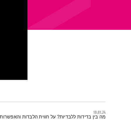
10.01.24
תמצית הפודקאסט
מה בין בדידות ללבדיות? על חווית הלבדות והאפשרות