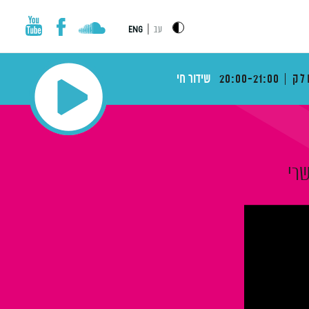
|
עב
ENG
לק
20:00-21:00
שידור חי
שרי