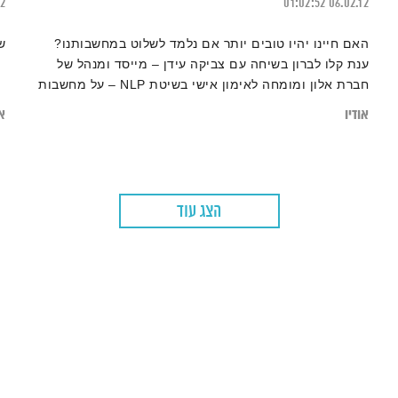
22
01:02:52
06.02.12
האם חיינו יהיו טובים יותר אם נלמד לשלוט במחשבותנו?
ש
ענת קלו לברון בשיחה עם צביקה עידן – מייסד ומנהל של
חברת אלון ומומחה לאימון אישי בשיטת NLP – על מחשבות
ועל השליטה בהן. ותחשבו על זה. טוב.
אודיו
או
הצג עוד