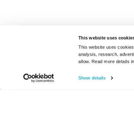
This website uses cookie
This website uses cookies t
analysis, research, advert
allow. Read more details in
Show details