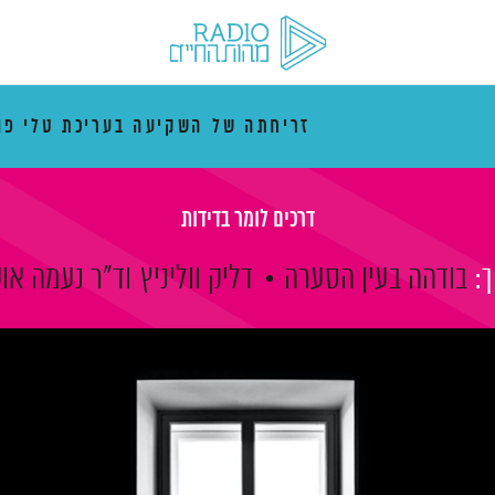
זריחתה של השקיעה בעריכת טלי פו
דרכים לומר בדידות
:
בודהה בעין הסערה
דליק ווליניץ
וד"ר נעמה או