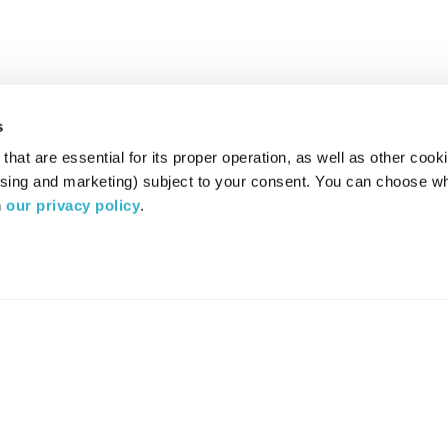
s
hat are essential for its proper operation, as well as other cooki
ising and marketing) subject to your consent. You can choose wh
 
our privacy policy
.
רדיו מהות החיים משדר ב:
ערוץ 87
YES
סלקום
TV
TUNE IN