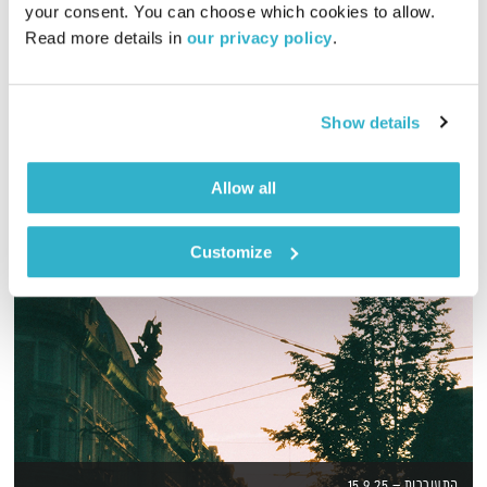
your consent. You can choose which cookies to allow. 
00:58:32
29.12.19
Read more details in 
our privacy policy
.
שעה של מוזיקה מעולה להתעורר איתה, בעריכת ובהגשת אמיר פרי
אודיו
Show details
Allow all
Customize
התעוררות – 15.9.25