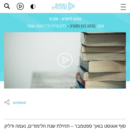
בחזרה ללימודים – חלק א'
מתוך:
בודהה בעין הסערה
דליק ווליניץ
וד"ר נעמה אושרי
embed
תמצית הפודקאסט
סוף אוגוסט בואך ספטמבר – תחילת שנת הלימודים, נעמה ודליק