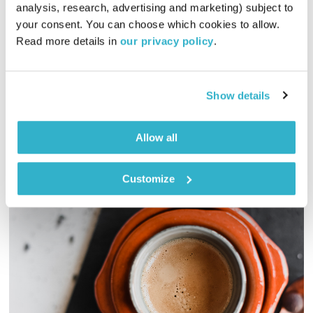
עולם קטן
אורי בנקהלטר
analysis, research, advertising and marketing) subject to 
your consent. You can choose which cookies to allow. 
01:58:52
17.01.21
Read more details in 
our privacy policy
.
מסע מוזיקלי יומי עם אורי בנקהלטר, והפעם – רוק,
קלאסיקות,סבנטיז
Show details
אודיו
Allow all
Customize