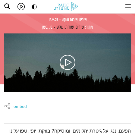
שירים, שורות ושקט – 13.9.25
מתוך:
שירים, שורות ושקט
בני בשן
embed
תמצית הפודקאסט
הפעם, ננגן על גיטרת יהלומים. ומוסיקה? בוזקת. יופי. טפו עלינו