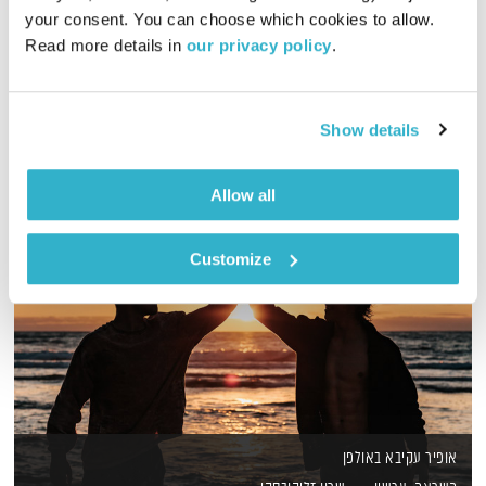
ספיישל שירים עבריים לנשים, על נשים ושל נשים – לרגל יום האישה
your consent. You can choose which cookies to allow. 
הבינלאומי
Read more details in 
our privacy policy
.
אודיו
Show details
Allow all
Customize
אופיר עקיבא באולפן