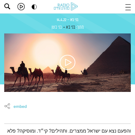
בני בא – 14.4.22
מתוך:
בני בא
בני בשן
embed
תמצית הפודקאסט
והפעם נצא עם ישראל ממצרים. ותהילים? קי״ד. ומוסיקה? פלא