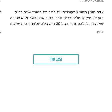
21
00:58:42
29.10.16
אדם חשין חשש מתקשורת עם בני אדם במשך שנים רבות,
מ
הוא לא יצא לטיולים בבית ספר ובתור אדם בוגר מצא עבודה
שאפשרה לו להסתתר. בגיל 30 הוא גילה שלפחד הזה יש שם
– חרדה חברתית. כיום הוא מנכ"ל עמותת "רקפת" המסייעת
אודיו
או
לבני נוער להתמודד עם חרדה חברתית
הצג עוד