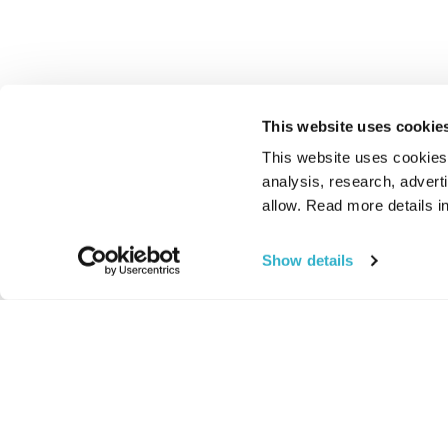
This website uses cookie
This website uses cookies t
analysis, research, advert
allow. Read more details in
Show details