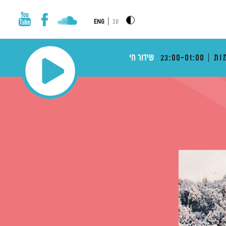
|
עב
ENG
ות
23:00-01:00
שידור חי