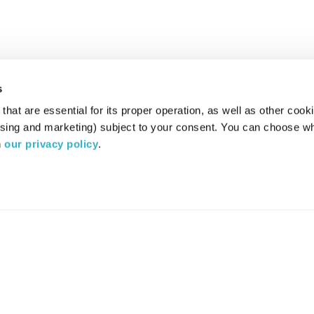
s
hat are essential for its proper operation, as well as other cooki
ising and marketing) subject to your consent. You can choose wh
 
our privacy policy
.
רדיו מהות החיים משדר ב:
ערוץ 87
YES
סלקום
TV
TUNE IN