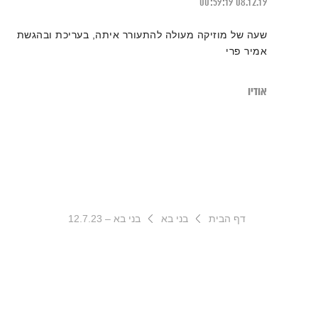
00:59:19
08.12.19
שעה של מוזיקה מעולה להתעורר איתה, בעריכת ובהגשת
אמיר פרי
אודיו
דף הבית
בני בא
בני בא – 12.7.23