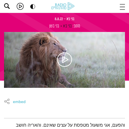
בני בא – 8.8.22
מתוך:
בני בא
בני בשן
embed
תמצית הפודקאסט
והפעם, אגי משעול מטפסת על עצים שאינם. והאריה חושב