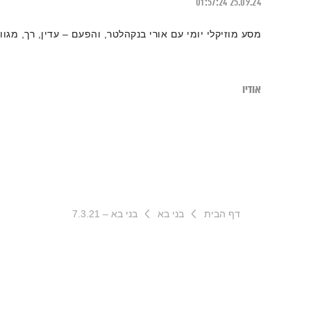
01:57:24
25.09.24
מסע מוזיקלי יומי עם אורי בנקהלטר, והפעם – עדין, רך, מגוון
אודיו
דף הבית
בני בא
בני בא – 7.3.21