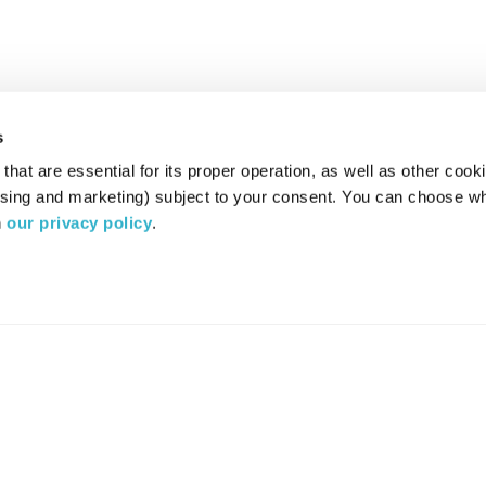
s
hat are essential for its proper operation, as well as other cooki
ising and marketing) subject to your consent. You can choose wh
 
our privacy policy
.
רדיו מהות החיים משדר ב:
ערוץ 87
YES
סלקום
TV
TUNE IN