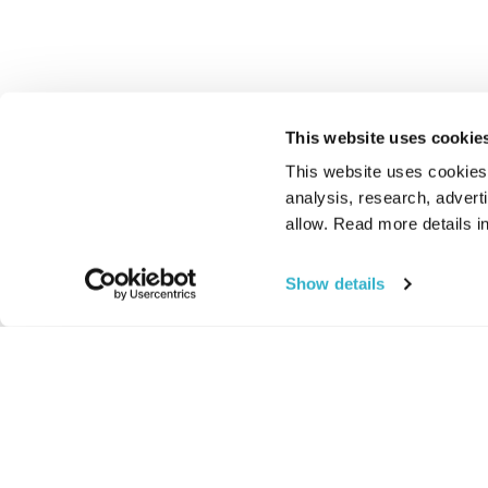
This website uses cookie
This website uses cookies t
analysis, research, advert
allow. Read more details in
Show details