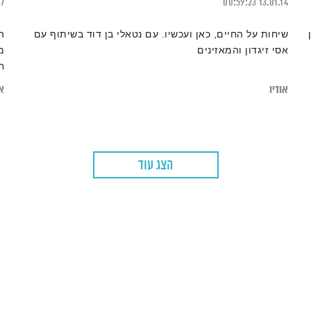
17
00:59:23
13.01.14
שיחות על החיים, כאן ועכשיו. עם נטאלי בן דוד בשיתוף עם
ה
אסי זיגדון והמאזינים
מ
ח
אודיו
או
הצג עוד