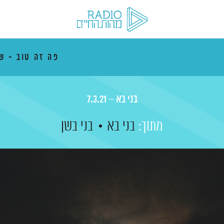
פה זה טוב - ש
בני בא – 7.3.21
מתוך:
בני בא
בני בשן