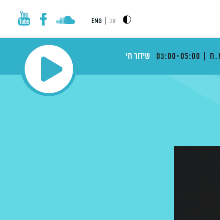
|
עב
ENG
.ח
03:00-05:00
שידור חי