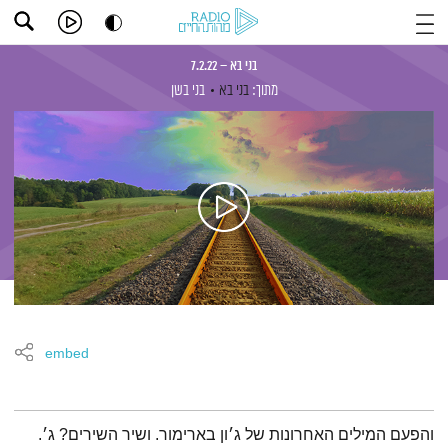
בני בא – 7.2.22
מתוך:
בני בא
בני בשן
embed
תמצית הפודקאסט
והפעם המילים האחרונות של ג׳ון בארימור. ושיר השירים? ג׳.