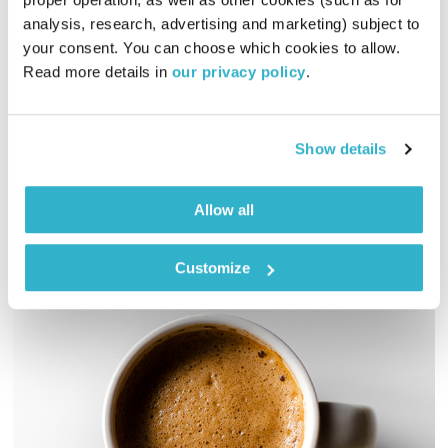
פרנס בדרך הביתה – 25.1.22
analysis, research, advertising and marketing) subject to 
פרנס בדרך הביתה
שמעון פרנס
your consent. You can choose which cookies to allow. 
00:56:35
25.01.22
Read more details in 
our privacy policy
.
שעה אינטימית עם שמעון פרנס – מוזיקה, מונולוגים וסיפורים
שיעזרו לכם להוריד הילוך
Show details
אודיו
Allow all
Customize