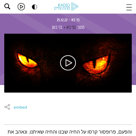
בני בא – 25.12.22
מתוך:
בני בא
בני בשן
embed
תמצית הפודקאסט
והפעם, פרופסור קרסו על החיה שבנו והחיה שאיתנו. ונאהב את