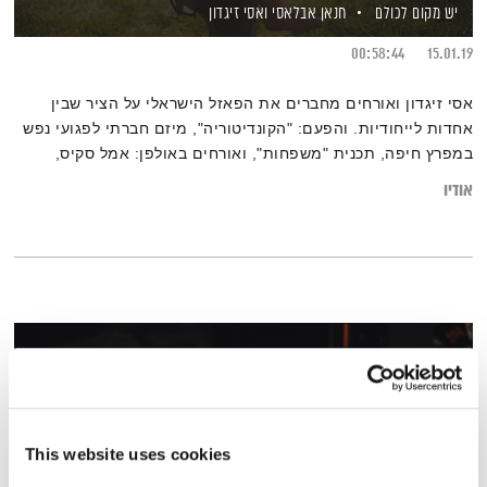
יש מקום לכולם
חנאן אבלאסי
ואסי זיגדון
00:58:44
15.01.19
אסי זיגדון ואורחים מחברים את הפאזל הישראלי על הציר שבין
אחדות לייחודיות. והפעם: "הקונדיטוריה", מיזם חברתי לפגועי נפש
במפרץ חיפה, תכנית "משפחות", ואורחים באולפן: אמל סקיס,
משוררת יפואית ומוחמד קונדס, שחקן ואקטיביסט יפואי
אודיו
This website uses cookies