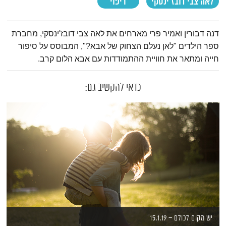
לאה צבי דובז'ינסקי
ריפוי
תמצית הפודקאסט
דנה דבורין ואמיר פרי מארחים את לאה צבי דובז'ינסקי, מחברת
ספר הילדים "לאן נעלם הצחוק של אבא?", המבוסס על סיפור
חייה ומתאר את חוויית ההתמודדות עם אבא הלום קרב.
כדאי להקשיב גם:
יש מקום לכולם – 15.1.19