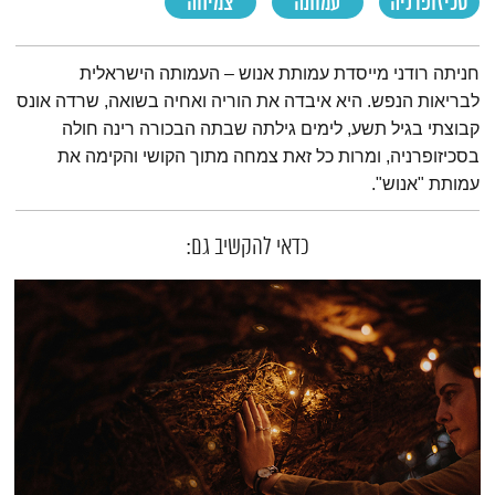
סכיזופרניה
עמותה
צמיחה
תמצית הפודקאסט
חניתה רודני מייסדת עמותת אנוש – העמותה הישראלית
לבריאות הנפש. היא איבדה את הוריה ואחיה בשואה, שרדה אונס
קבוצתי בגיל תשע, לימים גילתה שבתה הבכורה רינה חולה
בסכיזופרניה, ומרות כל זאת צמחה מתוך הקושי והקימה את
עמותת "אנוש".
כדאי להקשיב גם: