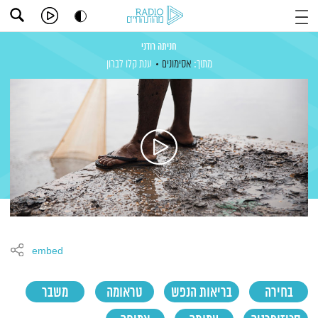
חניתה רודני
מתוך:
אסימונים
ענת קלו לברון
embed
בחירה
בריאות הנפש
טראומה
משבר