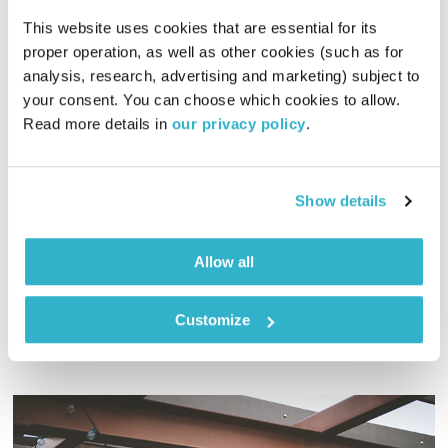
This website uses cookies that are essential for its 
proper operation, as well as other cookies (such as for 
analysis, research, advertising and marketing) subject to 
מסיכות
your consent. You can choose which cookies to allow. 
קצר ולעניין
אלון נוימן
והרב אסף עזריה
Read more details in 
our privacy policy
.
00:55:12
01.03.18
האם כולנו עוטים מסיכות שמאחוריהן מסתתר האני האמיתי שלנו?
Show details
וכיצד עוזרת לנו המסיכה להסתגל למציאות סביבנו? אלון נוימן ואסי
עזריה בתכנית מיוחדת לחג פורים.
Allow all
אודיו
Customize