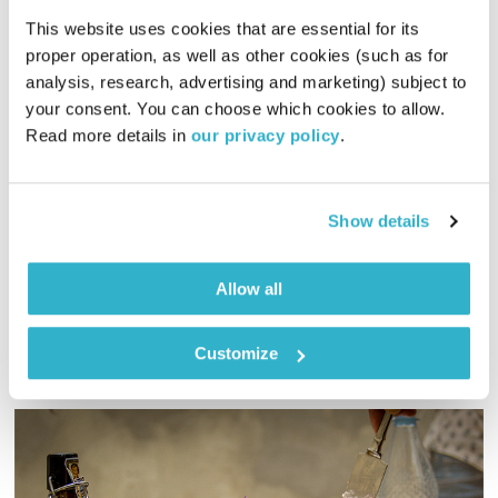
This website uses cookies that are essential for its 
proper operation, as well as other cookies (such as for 
האם הגדרות משרתות אותנו בעת משבר?
analysis, research, advertising and marketing) subject to 
שלום פנימי בזמן מלחמה
שדרנים מתחלפים
your consent. You can choose which cookies to allow. 
00:47:20
08.02.24
Read more details in 
our privacy policy
.
שיחה עם גיל ארד, פסיכותרפיסט בגישת הביוסינתזה. תהיות,
ספקות וסימני שאלה על תפיסות רווחות בעולם הטיפול במצב
Show details
משברי ועל משאבי האדם בהתמודדות הזאת
אודיו
Allow all
Customize