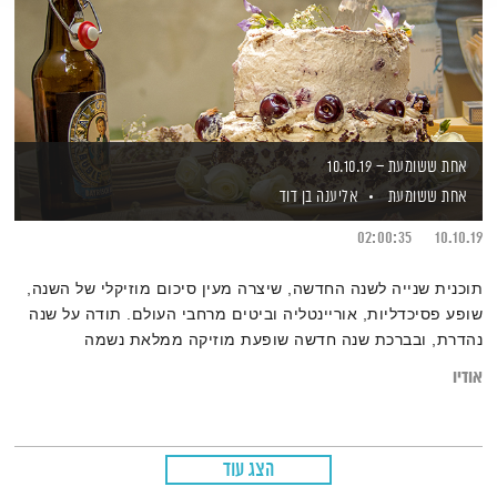
אחת ששומעת – 10.10.19
אחת ששומעת
אליענה בן דוד
02:00:35
10.10.19
תוכנית שנייה לשנה החדשה, שיצרה מעין סיכום מוזיקלי של השנה,
שופע פסיכדליות, אוריינטליה וביטים מרחבי העולם. תודה על שנה
נהדרת, ובברכת שנה חדשה שופעת מוזיקה ממלאת נשמה
ומצברים.
אודיו
בין זמנים, תקופות, מקצבים ושפות – גרוב עולמי עם אליענה
בן-דוד, מהאולפן הביתי בברלין. רוצים את רשימות השידור
המלאות? מוזמנים לבקר
בבלוג של אחת ששומעת
הצג עוד