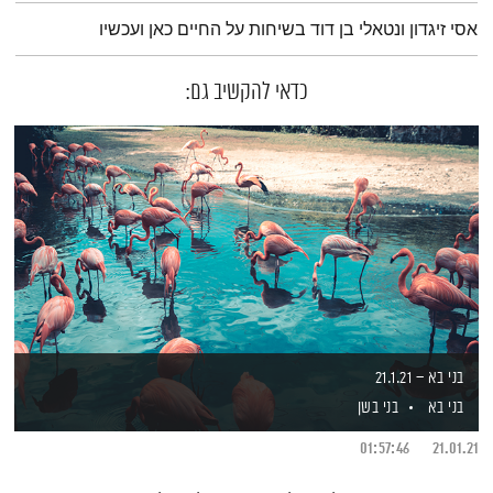
תמצית הפודקאסט
אסי זיגדון ונטאלי בן דוד בשיחות על החיים כאן ועכשיו
כדאי להקשיב גם:
בני בא – 21.1.21
בני בא
בני בשן
01:57:46
21.01.21