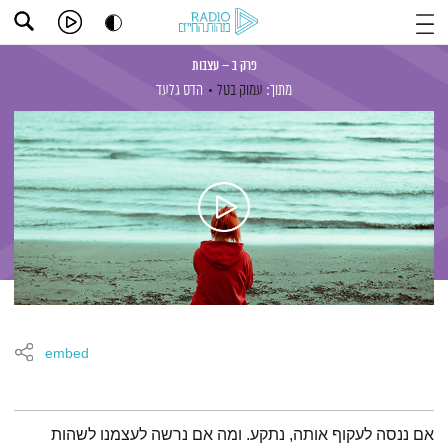
פרק ב – עצבות
מתוך:
עמוק בטל
הדס גלעד
embed
תמצית הפודקאסט
אם ננסה לעקוף אותה, נתקע. ומה אם נרשה לעצמנו לשהות