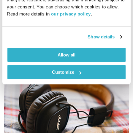
00:15:53
11.09.25
your consent. You can choose which cookies to allow. 
Read more details in 
our privacy policy
.
התבוננות פנימית, סיפורים ותובנות ברוח המקור ועל פי דבריו של
הבודהה בעצמו
אודיו
Show details
Allow all
Customize