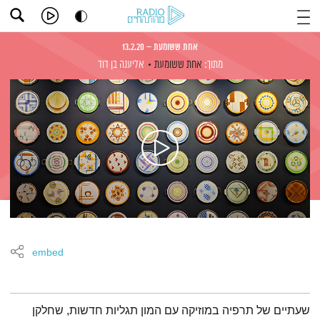
אחת ששומעת – 13.2.20
מתוך:
אחת ששומעת
אליענה בן דוד
embed
תמצית הפודקאסט
שעתיים של תרפיה במוזיקה עם המון תגליות חדשות, שחלקן