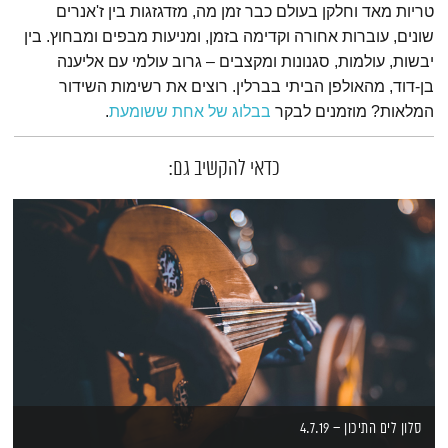
טריות מאד וחלקן בעולם כבר זמן מה, מזדגזגות בין ז'אנרים
שונים, עוברות אחורה וקדימה בזמן, ומניעות מבפים ומבחוץ. בין
יבשות, עולמות, סגנונות ומקצבים – גרוב עולמי עם אליענה
בן-דוד, מהאולפן הביתי בברלין. רוצים את רשימות השידור
המלאות? מוזמנים לבקר
בבלוג של אחת ששומעת
.
כדאי להקשיב גם:
סלון לים התיכון – 4.7.19