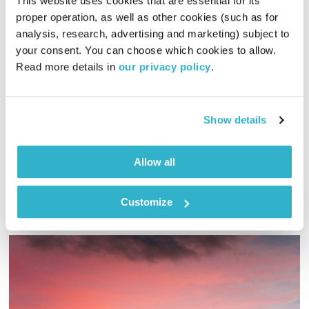
This website uses cookies that are essential for its 
proper operation, as well as other cookies (such as for 
analysis, research, advertising and marketing) subject to 
שולי רנד
your consent. You can choose which cookies to allow. 
ניסוי כלים
מיכה לבינסון
Read more details in 
our privacy policy
.
01:57:40
25.04.16
מיכה לבינסון מארח את הזמר והשחקן המוערך, שולי רנד, לשעתיים
Show details
של מוזיקה ושיחות לחג
אודיו
Allow all
Customize