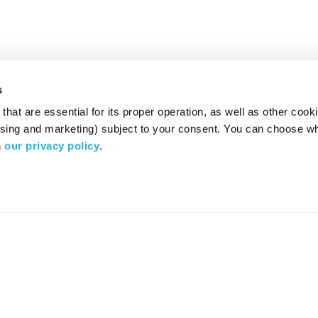
s
hat are essential for its proper operation, as well as other cooki
ising and marketing) subject to your consent. You can choose wh
 
our privacy policy
.
רדיו מהות החיים משדר ב:
ערוץ 87
YES
סלקום
TV
TUNE IN