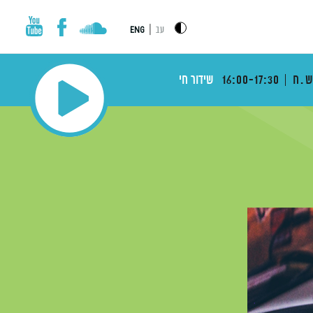
|
עב
ENG
ש.ח
16:00-17:30
שידור חי