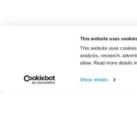
This website uses cookie
This website uses cookies t
analysis, research, advert
allow. Read more details in
Show details