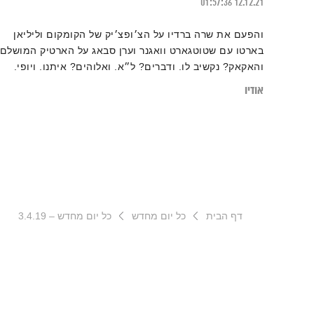
01:57:36
12.12.21
והפעם את שרה ברדיו על הצ׳ופצ׳יק של הקומקום וליליאן
בארטו עם שטוטגארט וואגנר וערן סבאג על הארטיק המושלם.
והאקאק? נקשיב לו. ודברים? ל״א. ואלוהים? איתנו. ויופי.
טפו עלינו
אודיו
דף הבית
כל יום מחדש
כל יום מחדש – 3.4.19