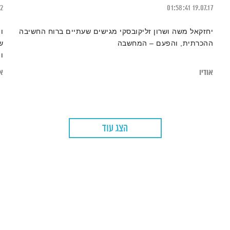
22
01:58:41
19.07.17
יחזקאל משה ושרון זליקובסקי מגישים שעתיים ברוח החשיבה
ו
ההכרתית, והפעם – המחשבה
ש
וי
אודיו
או
הצג עוד