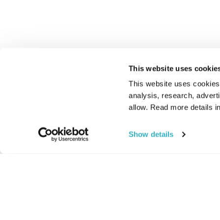
This website uses cookie
This website uses cookies t
analysis, research, advert
allow. Read more details in
Show details