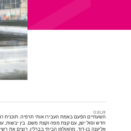
12.03.20
תמצית הפודקאסט
השעתיים הפעם באמת העבירו אותי תרפיה. תוכנית רגועה
חדש וסול ישן, עם קצת מפה וקצת משם. בין יבשות, עול
אליענה בן-דוד, מהאולפן הביתי בברלין. רוצים את רש