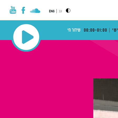
|
עב
ENG
שי
00:00-01:00
שידור חי