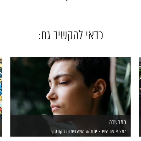
כדאי להקשיב גם:
המחשבה
למצוא את היש
יחזקאל משה
ושרון זליקובסקי