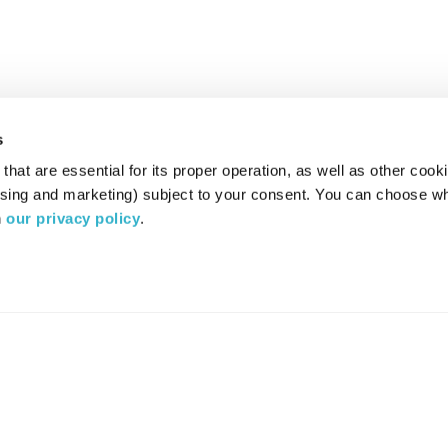
s
hat are essential for its proper operation, as well as other cooki
ising and marketing) subject to your consent. You can choose wh
 
our privacy policy
.
רדיו מהות החיים משדר ב:
ערוץ 87
YES
סלקום
TV
TUNE IN