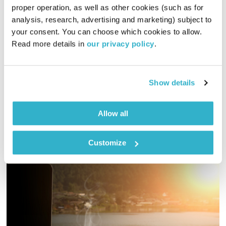
proper operation, as well as other cookies (such as for 
התעוררות – 11.8.21 – ספיישל שנת 91'
analysis, research, advertising and marketing) subject to 
התעוררות
גליה גלעדי
your consent. You can choose which cookies to allow. 
Read more details in 
our privacy policy
.
01:27:57
11.08.21
גליה גלעדי מארחת את דורון ברק (להקת "המגיפה") ויחד הם
Show details
חוזרים בזמן אל שנת 1991 ואל כל המוזיקה הטובה שהביאה איתה
אודיו
Allow all
Customize