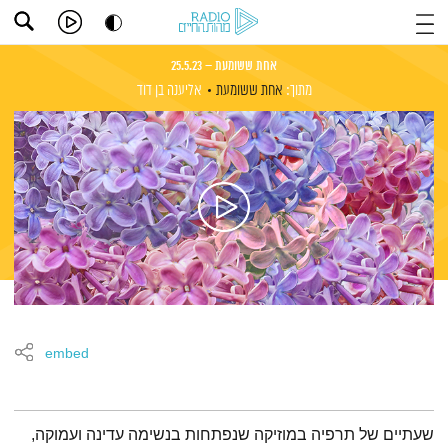
אחת ששומעת – 25.5.23
מתוך:
אחת ששומעת
אליענה בן דוד
embed
תמצית הפודקאסט
שעתיים של תרפיה במוזיקה שנפתחות בנשימה עדינה ועמוקה,