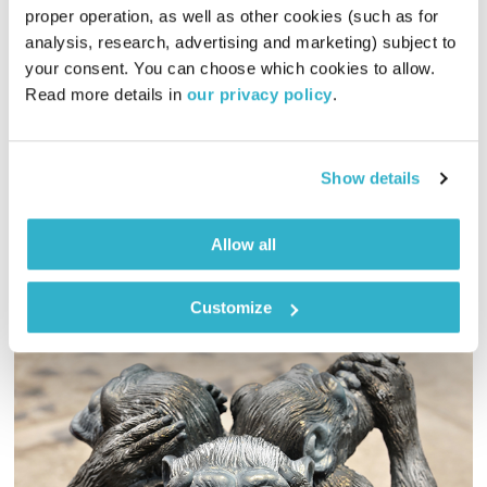
סליחה – חלק א'
proper operation, as well as other cookies (such as for 
בודהה בעין הסערה
דליק ווליניץ
וד"ר נעמה אושרי
analysis, research, advertising and marketing) subject to 
your consent. You can choose which cookies to allow. 
00:51:58
29.03.24
Read more details in 
our privacy policy
.
כחצי שנה אחרי ובתוך השבת השחורה, נעמה ודליק בשיח על סליחה
במרחב הבודהיסטי והקשר ההדוק שלה לאומץ וכנות – ג'ק קורנפילד
Show details
'סליחה היא וויתור על הסיכוי לעבר טוב יותר'
אודיו
Allow all
Customize