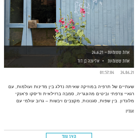
אחת ששומעת – 24.6.21
אחת ששומעת
אליענה בן דוד
01:57:04
24.06.21
שעתיים של תרפיה במוזיקה שאיתה נדלג בין מדינות ועולמות, עם
רגאיי צרפתי וביטים מהונגריה, סמבה ברזילאית ודיסקו פ'אנקי
מלונדון. בין שפות, סגנונות, מקצבים ויבשות – גרוב עולמי עם
אליענה בן-דוד, מהאולפן הביתי בברלין. רוצים את רשימות השידור
אודיו
המלאות? מוזמנים לבקר ב
בלוג של אחת ששומעת
הצג עוד