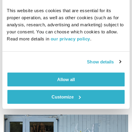
This website uses cookies that are essential for its 
proper operation, as well as other cookies (such as for 
analysis, research, advertising and marketing) subject to 
התעוררות – 23.8.18
your consent. You can choose which cookies to allow. 
התעוררות
גליה גלעדי
Read more details in 
our privacy policy
.
01:27:49
23.08.18
Show details
גליה גלעדי מזמינה אתכם להתעורר יחדיו בכל בוקר, עם מוזיקה
מעולה בעריכתה ובהגשתה
אודיו
Allow all
Customize