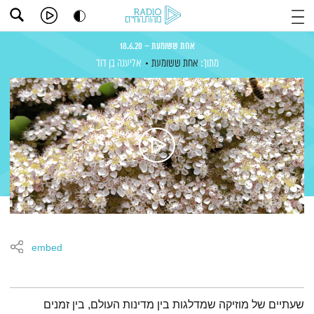
אחת ששומעת – 18.6.20
מתוך:
אחת ששומעת
אליענה בן דוד
embed
תמצית הפודקאסט
שעתיים של מוזיקה שמדלגות בין מדינות העולם, בין זמנים