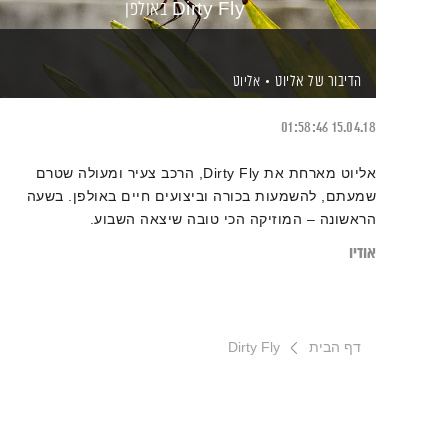
Dirty Fly באולפן
הדיבור של אליוט
אליוט
01:58:46
15.04.18
אליוט מארחת את Dirty Fly, הרכב צעיר ומעולה שטרם
שמעתם, להשמעות בכורה וביצועים חיים באולפן. בשעה
הראשונה – המוזיקה הכי טובה שיצאה השבוע.
אודיו
דף הבית
Dirty Fly