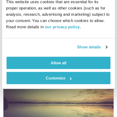
This website uses cookies that are essential for its 
proper operation, as well as other cookies (such as for 
עולם קטן – 25.4.18
analysis, research, advertising and marketing) subject to 
עולם קטן
אורי בנקהלטר
your consent. You can choose which cookies to allow. 
01:59:10
25.04.18
Read more details in 
our privacy policy
.
מסע מוזיקלי יומי עם אורי בנקהלטר
אודיו
Show details
Allow all
Customize