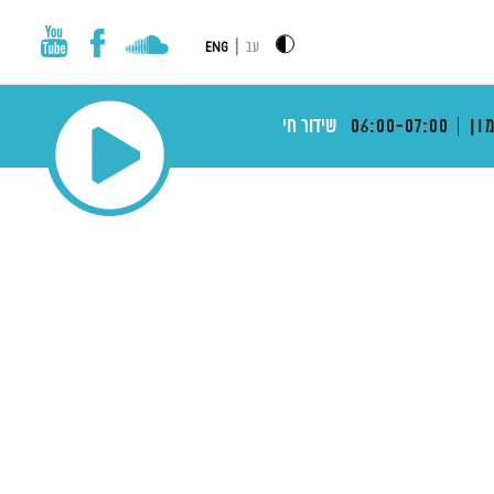
|
עב
ENG
ון
06:00-07:00
שידור חי