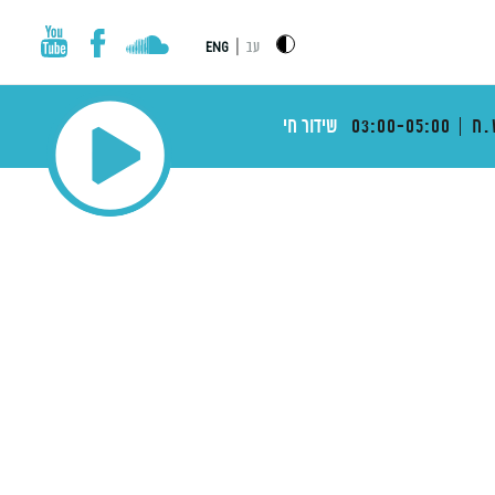
|
עב
ENG
.ח
03:00-05:00
שידור חי