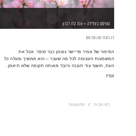
אמיר פריישר גוטמן
טוויסט בעלילה
ענת קלו לברון
00:58:40
17.01.17
הסיפור של אמיר פריישר גוטמן כבר סופר. אבל את
המשמעות העצומה לכל מה שעבר – הוא ממשיך ומגלה כל
העת, חושף עוד תובנה ורובד מאותה תקופה שלא תיאמן.
ל"טוויסט בעלילה" הוא מגיע כדי לספר על התפנית הבלתי
אודיו
נתפסת בעלילת חייו, התהפוכות, התחושות ועל הנס שאי
אפשר להסביר במילים.
דף הבית
תהפוכות