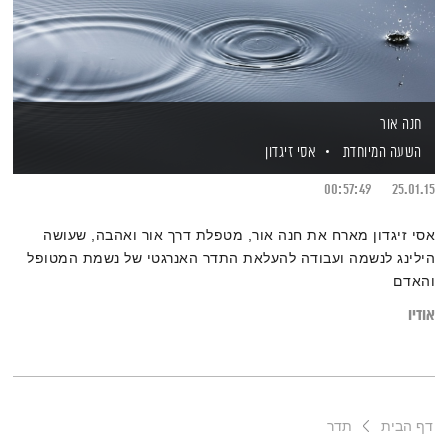
חנה אור
השעה המיוחדת
אסי זיגדון
00:57:49
25.01.15
אסי זיגדון מארח את חנה אור, מטפלת דרך אור ואהבה, שעושה
הילינג לנשמה ועבודה להעלאת התדר האנרגטי של נשמת המטופל
והאדם
אודיו
דף הבית
תדר