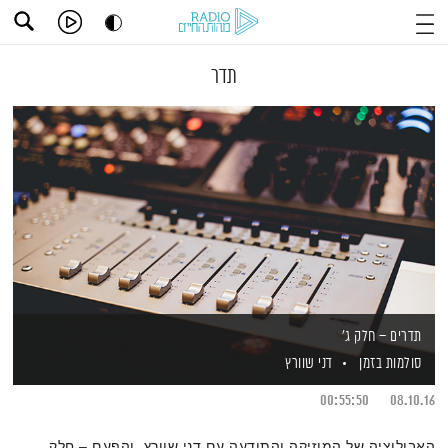
תדר
תדרים – חלק ג'
סולמות בזמן
דני שוורץ
00:55:50
08.10.16
האבולוציה של המוזיקה והתודעה עם דני שוורץ, והפעם – חלק