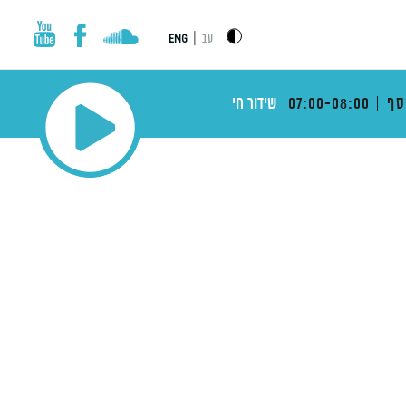
|
עב
ENG
סף
07:00-08:00
שידור חי