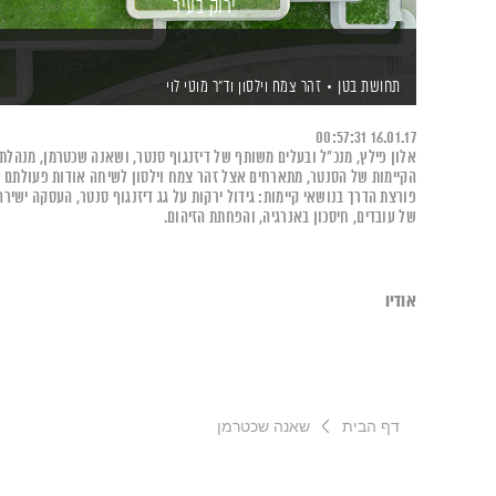
ירוק בעיר
תחושת בטן
זהר צמח וילסון
וד"ר מוטי לוי
00:57:31
16.01.17
אלון פילץ, מנכ"ל ובעלים משותף של דיזנגוף סנטר, ושאנה שכטרמן, מנהלת
הקיימות של הסנטר, מתארחים אצל זהר צמח וילסון לשיחה אודות פעולתם
פורצת הדרך בנושאי קיימות: גידול ירקות על גג דיזנגוף סנטר, העסקה ישירה
של עובדים, חיסכון באנרגיה, והפחתת הזיהום.
אודיו
דף הבית
שאנה שכטרמן