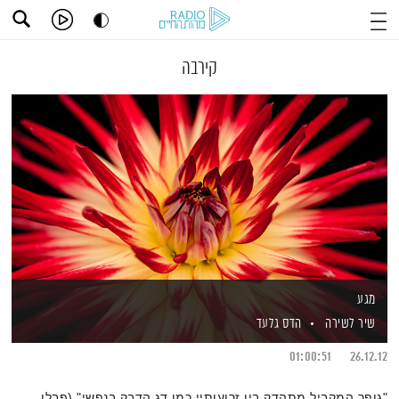
קירבה
מגע
שיר לשירה
הדס גלעד
01:00:51
26.12.12
"גופך המקביל מתהדק בין זרועותיי כמו דג הדבק בנפשי" (פבלו