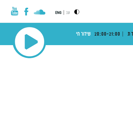
|
עב
ENG
דת
20:00-21:00
שידור חי