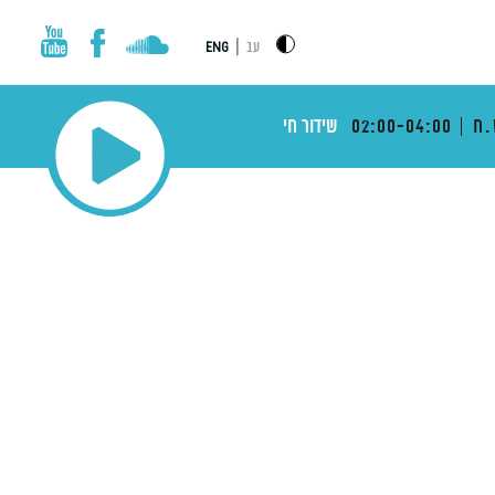
|
עב
ENG
.ח
02:00-04:00
שידור חי