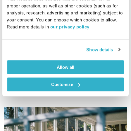
proper operation, as well as other cookies (such as for 
analysis, research, advertising and marketing) subject to 
your consent. You can choose which cookies to allow. 
קרן שחמון
Read more details in 
our privacy policy
.
השעה המיוחדת
אסי זיגדון
00:54:54
22.06.17
Show details
אסי זיגדון משוחח עם קרן שחמון, אדריכלית העוסקת בתכנון עיצוב
וסטיילינג לבתים משרדים ועסקים, עו"ד וגם מדריכת סיורי ערים!
Allow all
אודיו
Customize