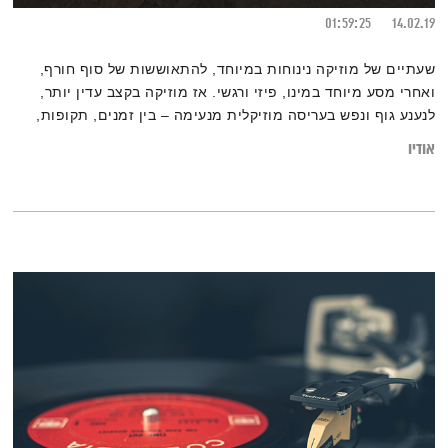
01:59:25
14.02.19
שעתיים של מוזיקה נינוחות במיוחד, להתאוששות של סוף חורף,
ואחרי מסע מיוחד במינו, פיזי ורגשי. אז מוזיקה בקצב עדין יותר,
לנענע גוף ונפש בעריסה מוזיקלית מנעימה – בין זמנים, תקופות,
מקצבים ושפות – גרוב עולמי עם אליענה בן-דוד, היישר מהאולפן
אודיו
בברלין. רוצים לגלות עוד על המוזיקה? רשימות השידור המלאות,
נמצאות בבלוג של אחת ששומעת.