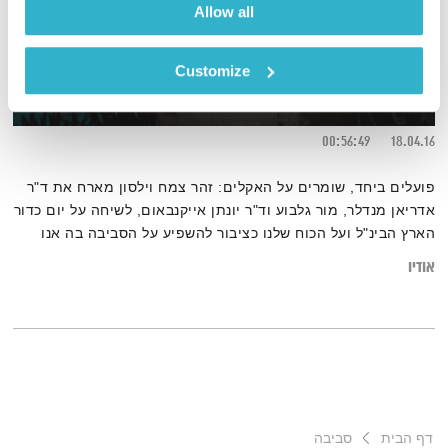
Allow all
Customize
יום כדור הארץ
תחושת בטן
זהר צמח וילסון
וד"ר מוטי לוי
00:56:49
18.04.16
פועלים ביחד, שומרים על האקלים: זהר צמח וילסון מארח את ד"ר
אדריאן מנדלר, מור גלבוע וד"ר יונתן אייקנבאום, לשיחה על יום כדור
הארץ הבינ"ל ועל הכוח שלנו כציבור להשפיע על הסביבה בה אנו
חיים
אודיו
דף הבית
סביבה