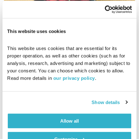
This website uses cookies
אחת ששומעת – 7.6.18
אחת ששומעת
אליענה בן דוד
This website uses cookies that are essential for its 
proper operation, as well as other cookies (such as for 
02:00:30
07.06.18
analysis, research, advertising and marketing) subject to 
your consent. You can choose which cookies to allow. 
דובדבנים. שעתיים של מוזיקה שנפתחות בשיר חושני במיוחד, על
Read more details in 
our privacy policy
.
הטבע שנפתח כפרח, וממשיכות עם שפע נשים נהדרות, מקצבים
וסגנונות, אהבות, תשוקות. בין יבשות, זמנים ושפות – שעתיים של
תרפיה במוזיקה עם אליענה בן-דוד.
אודיו
Show details
Allow all